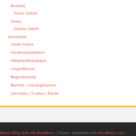
Mortisha
Tishas Galerie
Simba
Simbas Galerie
Tiermedizin
Cauda Equina
Faszienimplantation
Hüftgelenksdysplasie
Lungenfibrose
Magendrehung
Mamma- / Gesäugetumore
Sarcoptes / Scabies / Räude
Dieses Blog läuft mit WordPress
|
Theme: Superhero von
WordPress.com
.