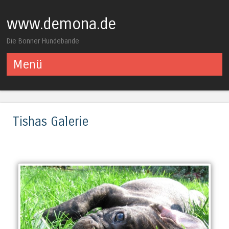
www.demona.de
Die Bonner Hundebande
Menü
Springe zum Inhalt
Tishas Galerie