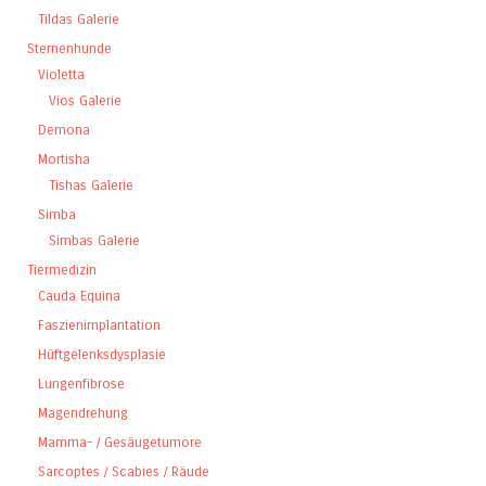
Tildas Galerie
Sternenhunde
Violetta
Vios Galerie
Demona
Mortisha
Tishas Galerie
Simba
Simbas Galerie
Tiermedizin
Cauda Equina
Faszienimplantation
Hüftgelenksdysplasie
Lungenfibrose
Magendrehung
Mamma- / Gesäugetumore
Sarcoptes / Scabies / Räude