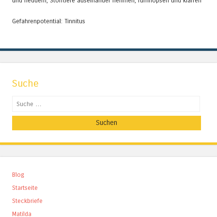
und fleddern, Stofftiere auseinander nehmen, rumhopsen und kläffen
Gefahrenpotential: Tinnitus
Suche
Suchen
Blog
Startseite
Steckbriefe
Matilda