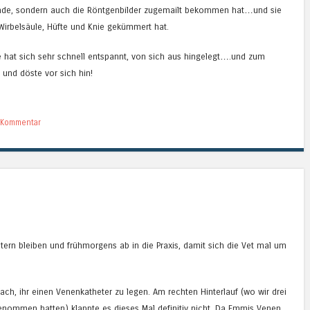
efunde, sondern auch die Röntgenbilder zugemailt bekommen hat…und sie
irbelsäule, Hüfte und Knie gekümmert hat.
 hat sich sehr schnell entspannt, von sich aus hingelegt….und zum
e und döste vor sich hin!
n Kommentar
n
tern bleiben und frühmorgens ab in die Praxis, damit sich die Vet mal um
fach, ihr einen Venenkatheter zu legen. Am rechten Hinterlauf (wo wir drei
ommen hatten) klappte es dieses Mal definitiv nicht. Da Emmis Venen