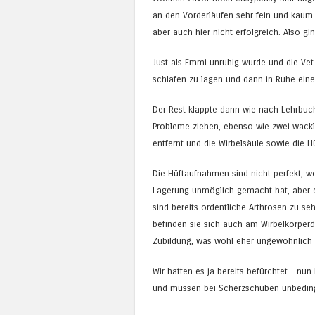
an den Vorderläufen sehr fein und kaum 
aber auch hier nicht erfolgreich. Also gi
Just als Emmi unruhig wurde und die Vet
schlafen zu lagen und dann in Ruhe eine
Der Rest klappte dann wie nach Lehrbuch
Probleme ziehen, ebenso wie zwei wack
entfernt und die Wirbelsäule sowie die H
Die Hüftaufnahmen sind nicht perfekt, w
Lagerung unmöglich gemacht hat, aber es
sind bereits ordentliche Arthrosen zu se
befinden sie sich auch am Wirbelkörper
Zubildung, was wohl eher ungewöhnlich 
Wir hatten es ja bereits befürchtet…nun 
und müssen bei Scherzschüben unbeding