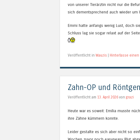
von unserer Tierärztin nicht nur die B
sich dementsprechend auch wieder um W
Emmi hatte anfangs wenig Lust, doch sie
Schluss lag sie sogar relaxt auf der Seit
Veröffentlicht in
Wauzis
|
Hinterlasse eine
Zahn-OP und Röntge
Veröffentlicht am
13. April 2026
von
grazi
Heute war es soweit: Emilia musste nüch
ihre Zähne kümmern konnte.
Leider gestalte es sich aber nicht so ein
Wochen zuvor noch easypeasy Blut abgen