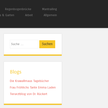
Regenbogenbrücke
Mantrailing
s & Garten
Arbeit
Allgemein
Suchen
Blogs
Die Krawallmaus Tagebücher
Frau Fröhlichs Tante Emma Laden
Tierarztblog von Dr. Rückert