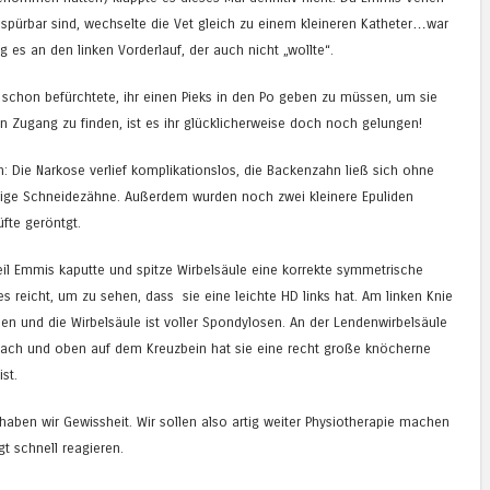
spürbar sind, wechselte die Vet gleich zu einem kleineren Katheter…war
ng es an den linken Vorderlauf, der auch nicht „wollte“.
 schon befürchtete, ihr einen Pieks in den Po geben zu müssen, um sie
n Zugang zu finden, ist es ihr glücklicherweise doch noch gelungen!
: Die Narkose verlief komplikationslos, die Backenzahn ließ sich ohne
lige Schneidezähne. Außerdem wurden noch zwei kleinere Epuliden
üfte geröntgt.
eil Emmis kaputte und spitze Wirbelsäule eine korrekte symmetrische
 reicht, um zu sehen, dass sie eine leichte HD links hat. Am linken Knie
hen und die Wirbelsäule ist voller Spondylosen. An der Lendenwirbelsäule
dach und oben auf dem Kreuzbein hat sie eine recht große knöcherne
ist.
haben wir Gewissheit. Wir sollen also artig weiter Physiotherapie machen
t schnell reagieren.