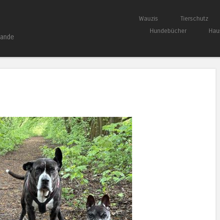
Springe zum Inhalt
Wauzis
Tierschutz
Menü
Hundebücher
Hau
bande