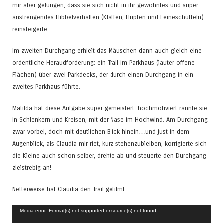
mir aber gelungen, dass sie sich nicht in ihr gewohntes und super
anstrengendes Hibbelverhalten (Kläffen, Hüpfen und Leineschütteln)
reinsteigerte.
Im zweiten Durchgang erhielt das Mäuschen dann auch gleich eine
ordentliche Heraudforderung: ein Trail im Parkhaus (lauter offene
Flächen) über zwei Parkdecks, der durch einen Durchgang in ein
zweites Parkhaus führte.
Matilda hat diese Aufgabe super gemeistert: hochmotiviert rannte sie
in Schlenkern und Kreisen, mit der Nase im Hochwind. Am Durchgang
zwar vorbei, doch mit deutlichen Blick hinein…und just in dem
Augenblick, als Claudia mir riet, kurz stehenzubleiben, korrigierte sich
die Kleine auch schon selber, drehte ab und steuerte den Durchgang
zielstrebig an!
Netterweise hat Claudia den Trail gefilmt:
Video-
Media error: Format(s) not supported or source(s) not found
Player