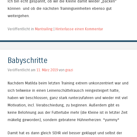
Ich bin echt gespannt, ob wir die Kleine damit wieder „packen“
können und ob die nächsten Trainingseinheiten ebenso gut
weitergehen.
Veröffentlicht in
Mantrailing
|
Hinterlasse einen Kommentar
Babyschritte
Veröffentlicht am
11. März 2019
von
grazi
Nachdem Matilda beim letzten Training extrem unkonzentriert war und
sich teilweise in einen Leinenschüttelrausch reingesteigert hatte,
haben wir beschlossen, ganz stark runterzufahren und wieder mit viel
Motivation, incl. Verabschiedung, zu beginnen. Außerdem gibt es
keine Belohnung aus der Futtertube mehr (die Kleine ist in letzter Zeit
mäkelig geworden), sondern gebratene Hühnerherzen. *yummy*
Damit hat es dann gleich SEHR viel besser geklappt und selbst der