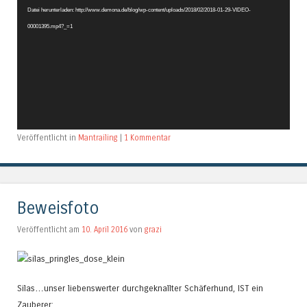
Datei herunterladen: http://www.demona.de/blog/wp-content/uploads/2018/02/2018-01-29-VIDEO-
00001395.mp4?_=1
Veröffentlicht in
Mantrailing
|
1 Kommentar
Beweisfoto
Veröffentlicht am
10. April 2016
von
grazi
Silas…unser liebenswerter durchgeknallter Schäferhund, IST ein
Zauberer: