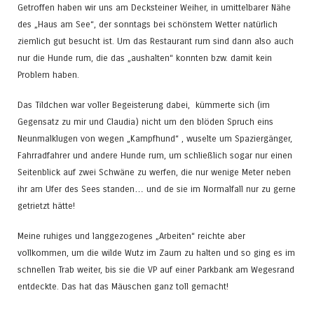
Getroffen haben wir uns am Decksteiner Weiher, in umittelbarer Nähe
des „Haus am See“, der sonntags bei schönstem Wetter natürlich
ziemlich gut besucht ist. Um das Restaurant rum sind dann also auch
nur die Hunde rum, die das „aushalten“ konnten bzw. damit kein
Problem haben.
Das Tildchen war voller Begeisterung dabei, kümmerte sich (im
Gegensatz zu mir und Claudia) nicht um den blöden Spruch eins
Neunmalklugen von wegen „Kampfhund“ , wuselte um Spaziergänger,
Fahrradfahrer und andere Hunde rum, um schließlich sogar nur einen
Seitenblick auf zwei Schwäne zu werfen, die nur wenige Meter neben
ihr am Ufer des Sees standen… und de sie im Normalfall nur zu gerne
getrietzt hätte!
Meine ruhiges und langgezogenes „Arbeiten“ reichte aber
vollkommen, um die wilde Wutz im Zaum zu halten und so ging es im
schnellen Trab weiter, bis sie die VP auf einer Parkbank am Wegesrand
entdeckte. Das hat das Mäuschen ganz toll gemacht!