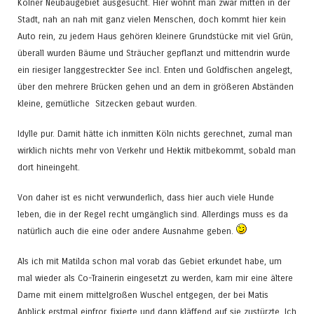
Kölner Neubaugebiet ausgesucht. Hier wohnt man zwar mitten in der
Stadt, nah an nah mit ganz vielen Menschen, doch kommt hier kein
Auto rein, zu jedem Haus gehören kleinere Grundstücke mit viel Grün,
überall wurden Bäume und Sträucher gepflanzt und mittendrin wurde
ein riesiger langgestreckter See incl. Enten und Goldfischen angelegt,
über den mehrere Brücken gehen und an dem in größeren Abständen
kleine, gemütliche Sitzecken gebaut wurden.
Idylle pur. Damit hätte ich inmitten Köln nichts gerechnet, zumal man
wirklich nichts mehr von Verkehr und Hektik mitbekommt, sobald man
dort hineingeht.
Von daher ist es nicht verwunderlich, dass hier auch viele Hunde
leben, die in der Regel recht umgänglich sind. Allerdings muss es da
natürlich auch die eine oder andere Ausnahme geben.
Als ich mit Matilda schon mal vorab das Gebiet erkundet habe, um
mal wieder als Co-Trainerin eingesetzt zu werden, kam mir eine ältere
Dame mit einem mittelgroßen Wuschel entgegen, der bei Matis
Anblick erstmal einfror, fixierte und dann kläffend auf sie zustürzte. Ich