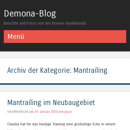
Demona-Blog
Berichte und Fotos von der Bonner Hundebande
Menü
Springe zum Inhalt
Archiv der Kategorie:
Mantrailing
Mantrailing im Neubaugebiet
Veröffentlicht am
26. Januar 2020
von
grazi
Claudia hat für das heutige Training eine großartige Ecke in einem