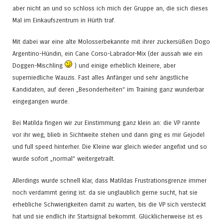
aber nicht an und so schloss ich mich der Gruppe an, die sich dieses
Mal im Einkaufszentrum in Hürth traf.
Mit dabei war eine alte Molosserbekannte mit ihrer zuckersüßen Dogo
Argentino-Hündin, ein Cane Corso-Labrador-Mix (der aussah wie ein
Doggen-Mischling
) und einige erheblich kleinere, aber
superniedliche Wauzis. Fast alles Anfänger und sehr ängstliche
Kandidaten, auf deren „Besonderheiten“ im Training ganz wunderbar
eingegangen wurde.
Bei Matilda fingen wir zur Einstimmung ganz klein an: die VP rannte
vor ihr weg, blieb in Sichtweite stehen und dann ging es mir Gejodel
und full speed hinterher. Die Kleine war gleich wieder angefixt und so
wurde sofort „normal“ weitergetrailt.
Allerdings wurde schnell klar, dass Matildas Frustrationsgrenze immer
noch verdammt gering ist: da sie unglaublich gerne sucht, hat sie
erhebliche Schwierigkeiten damit zu warten, bis die VP sich versteckt
hat und sie endlich ihr Startsignal bekommt. Glücklicherweise ist es