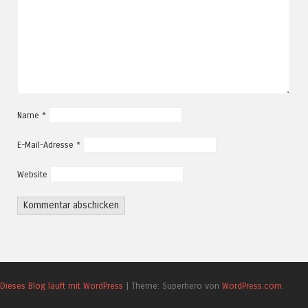
Name
*
E-Mail-Adresse
*
Website
Dieses Blog läuft mit WordPress
|
Theme: Superhero von
WordPress.com
.