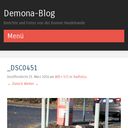
Demona-Blog
Berichte und Fotos von der Bonner Hundebande
Menü
Springe zum Inhalt
_DSC0451
Veröffentlicht
25. März 2016
am
800 × 533
in
Trailfotos
← Zurück
Weiter →