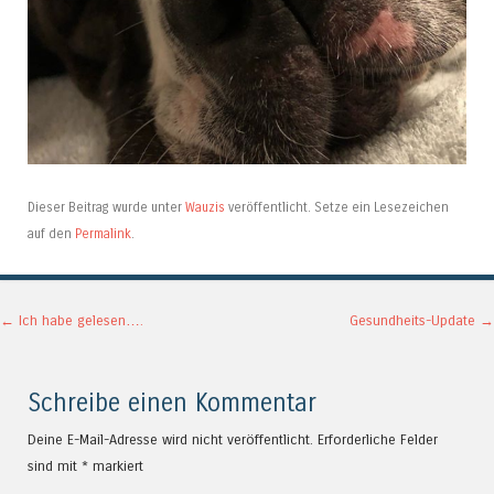
Dieser Beitrag wurde unter
Wauzis
veröffentlicht. Setze ein Lesezeichen
auf den
Permalink
.
Artikel-Navigation
←
Ich habe gelesen….
Gesundheits-Update
→
Schreibe einen Kommentar
Deine E-Mail-Adresse wird nicht veröffentlicht.
Erforderliche Felder
sind mit
*
markiert