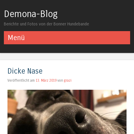
Demona-Blog
Berichte und Fotos von der Bonner Hundebande
Menü
Springe zum Inhalt
Dicke Nase
Veröffentlicht am
13. März 2019
von
grazi