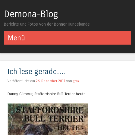
Demona-Blog
Berichte und Fotos von der Bonner Hundebande
Menü
Springe zum Inhalt
Ich lese gerade….
Veröffentlicht am
26. Dezember 2017
von
grazi
Danny Gilmour, Staffordshire Bull Terrier heute