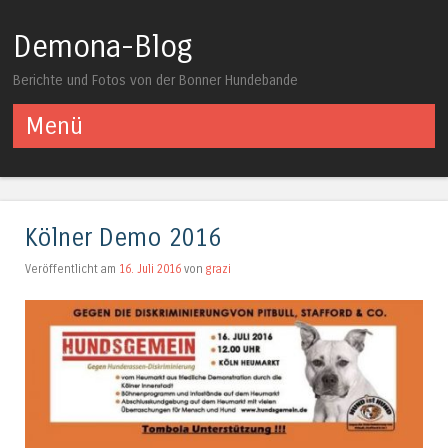
Demona-Blog
Berichte und Fotos von der Bonner Hundebande
Menü
Springe zum Inhalt
Kölner Demo 2016
Veröffentlicht am
16. Juli 2016
von
grazi