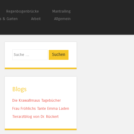
Regenbogenbrücke
Mantrailing
s & Garten
Arbeit
Allgemein
Suchen
Blogs
Die Krawallmaus Tagebücher
Frau Fröhlichs Tante Emma Laden
Tierarztblog von Dr. Rückert