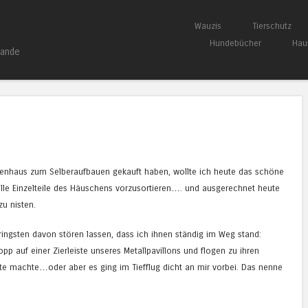
Springe zum Inhalt
Wauzis
Tierschutz
Menü
Hundebücher
Hau
bande
tenhaus zum Selberaufbauen gekauft haben, wollte ich heute das schöne
alle Einzelteile des Häuschens vorzusortieren…. und ausgerechnet heute
zu nisten.
ringsten davon stören lassen, dass ich ihnen ständig im Weg stand:
p auf einer Zierleiste unseres Metallpavillons und flogen zu ihren
Seite machte…oder aber es ging im Tiefflug dicht an mir vorbei. Das nenne