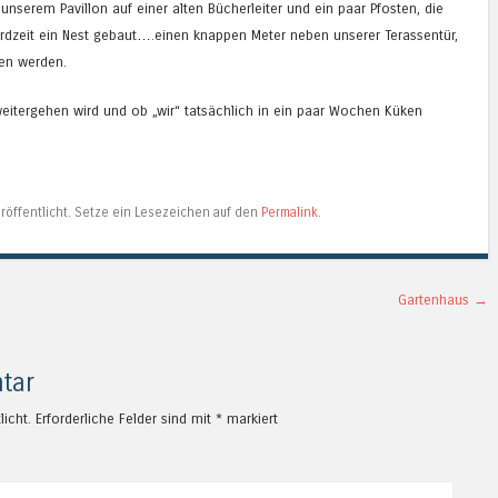
nserem Pavillon auf einer alten Bücherleiter und ein paar Pfosten, die
ordzeit ein Nest gebaut….einen knappen Meter neben unserer Terassentür,
ben werden.
weitergehen wird und ob „wir“ tatsächlich in ein paar Wochen Küken
röffentlicht. Setze ein Lesezeichen auf den
Permalink
.
Gartenhaus
→
tar
licht.
Erforderliche Felder sind mit
*
markiert