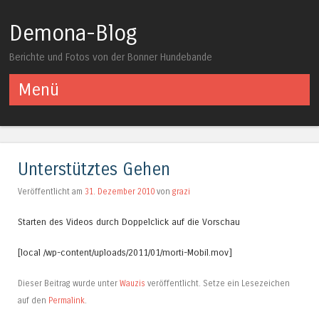
Demona-Blog
Berichte und Fotos von der Bonner Hundebande
Menü
Springe zum Inhalt
Unterstütztes Gehen
Veröffentlicht am
31. Dezember 2010
von
grazi
Starten des Videos durch Doppelclick auf die Vorschau
[local /wp-content/uploads/2011/01/morti-Mobil.mov]
Dieser Beitrag wurde unter
Wauzis
veröffentlicht. Setze ein Lesezeichen
auf den
Permalink
.