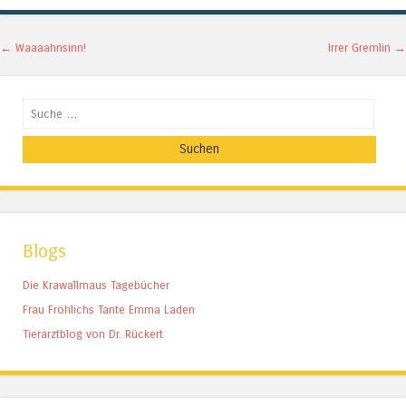
Artikel-Navigation
←
Waaaahnsinn!
Irrer Gremlin
→
Suchen
Blogs
Die Krawallmaus Tagebücher
Frau Fröhlichs Tante Emma Laden
Tierarztblog von Dr. Rückert