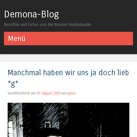
Demona-Blog
Berichte und Fotos von der Bonner Hundebande
Menü
Springe zum Inhalt
Manchmal haben wir uns ja doch lieb
*g*
Veröffentlicht am
30. August 2010
von
grazi