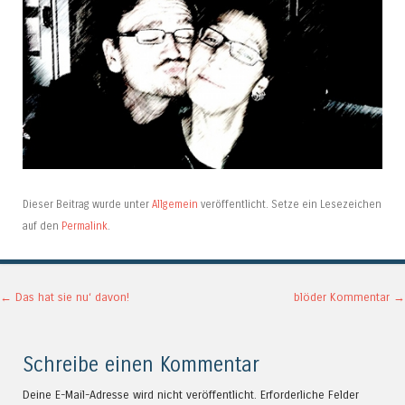
Dieser Beitrag wurde unter
Allgemein
veröffentlicht. Setze ein Lesezeichen
auf den
Permalink
.
Artikel-Navigation
←
Das hat sie nu‘ davon!
blöder Kommentar
→
Schreibe einen Kommentar
Deine E-Mail-Adresse wird nicht veröffentlicht.
Erforderliche Felder