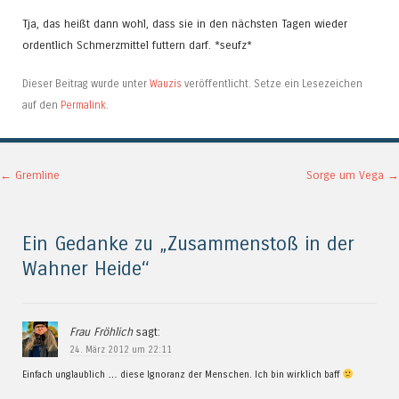
Tja, das heißt dann wohl, dass sie in den nächsten Tagen wieder
ordentlich Schmerzmittel futtern darf. *seufz*
Dieser Beitrag wurde unter
Wauzis
veröffentlicht. Setze ein Lesezeichen
auf den
Permalink
.
Artikel-Navigation
←
Gremline
Sorge um Vega
→
Ein Gedanke zu „
Zusammenstoß in der
Wahner Heide
“
Frau Fröhlich
sagt:
24. März 2012 um 22:11
Einfach unglaublich … diese Ignoranz der Menschen. Ich bin wirklich baff