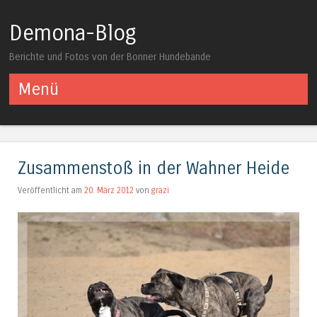
Demona-Blog
Berichte und Fotos von der Bonner Hundebande
Menü
Springe zum Inhalt
Zusammenstoß in der Wahner Heide
Veröffentlicht am
20. März 2012
von
grazi