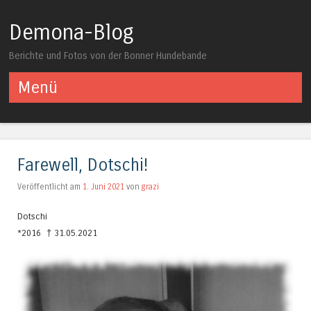
Demona-Blog
Berichte und Fotos von der Bonner Hundebande
Menü
Springe zum Inhalt
Farewell, Dotschi!
Veröffentlicht am
1. Juni 2021
von
grazi
Dotschi
*2016 † 31.05.2021