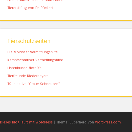
Tierarztblog von Dr. Rückert
Tierschutzseiten
Die Molosser-Vermittlungshilfe
Kampfschmuser-Vermittlungshilfe
Listenhunde-Nothilfe
Tierfreunde Niederbayern
TS-Initiative "Graue Schnauzen"
Dieses Blog läuft mit WordPress
|
Theme: Superhero von
WordPress.com
.