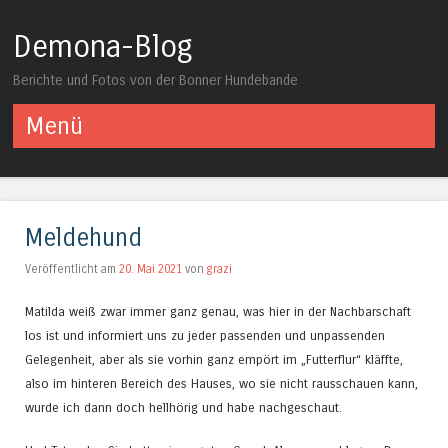
Demona-Blog
Berichte und Fotos von der Bonner Hundebande
Menü
Springe zum Inhalt
Meldehund
Veröffentlicht am
20. Mai 2021
von
grazi
Matilda weiß zwar immer ganz genau, was hier in der Nachbarschaft
los ist und informiert uns zu jeder passenden und unpassenden
Gelegenheit, aber als sie vorhin ganz empört im „Futterflur“ kläffte,
also im hinteren Bereich des Hauses, wo sie nicht rausschauen kann,
wurde ich dann doch hellhörig und habe nachgeschaut.