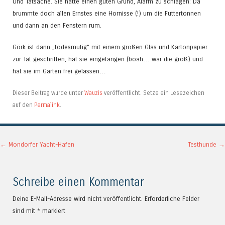
Und Tatsache. Sie hatte einen guten Grund, Alarm zu schlagen: Da
brummte doch allen Ernstes eine Hornisse (!) um die Futtertonnen
und dann an den Fenstern rum.
Görk ist dann „todesmutig“ mit einem großen Glas und Kartonpapier
zur Tat geschritten, hat sie eingefangen (boah… war die groß) und
hat sie im Garten frei gelassen…
Dieser Beitrag wurde unter
Wauzis
veröffentlicht. Setze ein Lesezeichen
auf den
Permalink
.
Artikel-Navigation
←
Mondorfer Yacht-Hafen
Testhunde
→
Schreibe einen Kommentar
Deine E-Mail-Adresse wird nicht veröffentlicht.
Erforderliche Felder
sind mit
*
markiert