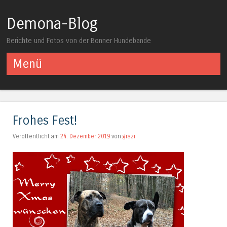
Demona-Blog
Berichte und Fotos von der Bonner Hundebande
Menü
Springe zum Inhalt
Frohes Fest!
Veröffentlicht am
24. Dezember 2019
von
grazi