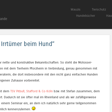
Springe zum Inhalt
Wauzis
Tierschutz
Menü
Hundebücher
Hau
bande
 Irrtümer beim Hund“
r nette und konstruktive Bekanntschaften. So steht die Molosser-
ahren mit dem Tierheim Pforzheim in Verbindung, genau genommen mit
beraterin, die dort insbesondere mit den nicht ganz einfachen Hunden
eigenen Zuhause vorbereitet.
 mit dem
TSV Pitbull, Stafford & Co Köln
bzw. mit Stefan zusammen, dem
. Dadurch ist sie öfter mal im Rheinland und als wir zufälligerweise
u einem Seminar ein, an dem ich natürlich sehr gerne teilgenommen
nlich kennenzulernen.