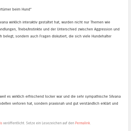
rrtümer beim Hund“
vana wirklich interaktiv gestaltet hat, wurden nicht nur Themen wie
dlungen, Triebe/Instinkte und der Unterschied zwischen Aggression und
ch belegt, sondern auch Fragen diskutiert, die sich viele Hundehalter
eil es wirklich erfrischend locker war und die sehr sympathische Silvana
dellen verloren hat, sondern praxisnah und gut verständlich erklärt und
is
veröffentlicht. Setze ein Lesezeichen auf den
Permalink
.