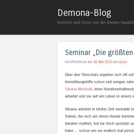
Demona-Blog
Berichte und Fotos von der Bonner Hunde
Seminar „Die größten
Veröffentlicht am
18. Mai 2019
von
grazi
Über den Tierschutz ergeben sich oft seh
Vermittlungshilfe schon seit einigen J
Silvana Morinelli
, einer Hundeverhaltens
arbeitet und sie auf ein Leben in einem 
Silvana arbeitet in letzter Zeit verstärkt
Trainer, der sich um deren Hunde kümmert
darüber mailten, lud sie mich spontan z
habe…. schon um sie endlich mal persö