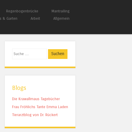
Regenbogenbrücke
Mantrailing
s & Garten
Arbeit
Allgemein
Suchen
Blogs
Die Krawallmaus Tagebücher
Frau Fröhlichs Tante Emma Laden
Tierarztblog von Dr. Rückert