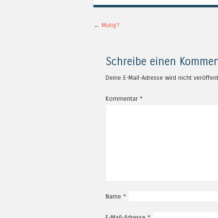
Artikel-Navigation
←
Mutig?
Schreibe einen Kommen
Deine E-Mail-Adresse wird nicht veröffent
Kommentar
*
Name
*
E-Mail-Adresse
*