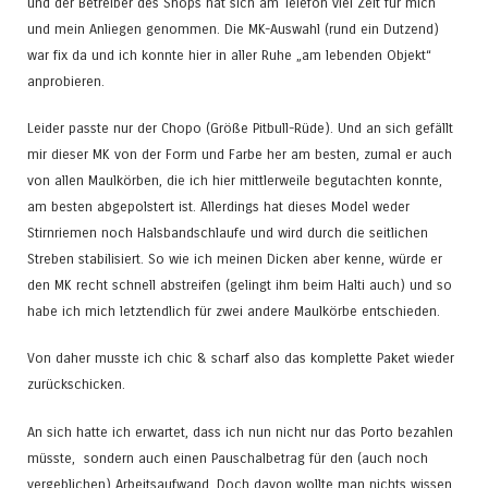
und der Betreiber des Shops hat sich am Telefon viel Zeit für mich
und mein Anliegen genommen. Die MK-Auswahl (rund ein Dutzend)
war fix da und ich konnte hier in aller Ruhe „am lebenden Objekt“
anprobieren.
Leider passte nur der Chopo (Größe Pitbull-Rüde). Und an sich gefällt
mir dieser MK von der Form und Farbe her am besten, zumal er auch
von allen Maulkörben, die ich hier mittlerweile begutachten konnte,
am besten abgepolstert ist. Allerdings hat dieses Model weder
Stirnriemen noch Halsbandschlaufe und wird durch die seitlichen
Streben stabilisiert. So wie ich meinen Dicken aber kenne, würde er
den MK recht schnell abstreifen (gelingt ihm beim Halti auch) und so
habe ich mich letztendlich für zwei andere Maulkörbe entschieden.
Von daher musste ich chic & scharf also das komplette Paket wieder
zurückschicken.
An sich hatte ich erwartet, dass ich nun nicht nur das Porto bezahlen
müsste, sondern auch einen Pauschalbetrag für den (auch noch
vergeblichen) Arbeitsaufwand. Doch davon wollte man nichts wissen.