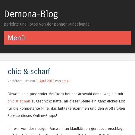
Demona-Blog
Berichte und Fotos von der Bonner Hundebande
Menü
Springe zum Inhalt
chic & scharf
Veröffentlicht am
3. April 2018
von
grazi
Obwohl kein passender Maulkorb bei der Auswahl dabei war, die mir
chic & scharf
zugeschickt hatte, an dieser Stelle ein ganz dickes Lob
für die kompetente Hilfe, das Entgegenkommen und den großartigen
Service dieses Online-Shops!
Ich war von der riesigen Auswahl an Maulkörben geradezu erschlagen