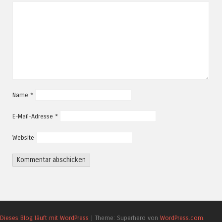
Name
*
E-Mail-Adresse
*
Website
Dieses Blog läuft mit WordPress
|
Theme: Superhero von
WordPress.com
.