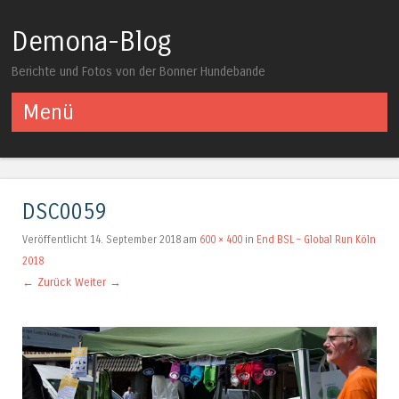
Demona-Blog
Berichte und Fotos von der Bonner Hundebande
Menü
Springe zum Inhalt
DSC0059
Veröffentlicht
14. September 2018
am
600 × 400
in
End BSL – Global Run Köln
2018
← Zurück
Weiter →