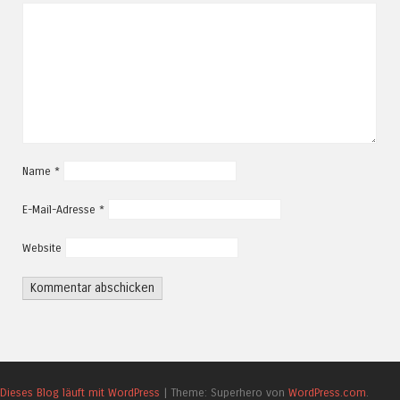
Name
*
E-Mail-Adresse
*
Website
Dieses Blog läuft mit WordPress
|
Theme: Superhero von
WordPress.com
.