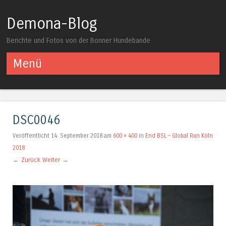
Demona-Blog
Berichte und Fotos von der Bonner Hundebande
Menü
Springe zum Inhalt
DSC0046
Veröffentlicht
14. September 2018
am
600 × 400
in
End BSL – Global Run Köln
2018
← Zurück
Weiter →