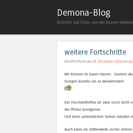
Demona-Blog
Berichte und Fotos von der Bonner Hunde
weitere Fortschritte
Veröffentlicht am
28. Dezember 2010
von
gr
Wir können es kaum fassen: Gestern abe
morgen konnte sie es wiederholen!
Der Hochstellreflex ist zwar noch nicht
die Pfoten korrigieren.
Und beim unterstützten Gehen arbeitet sie
Auch kann sie mittlerweile sicher stehen: