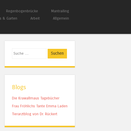
Regenbogenbrücke
Mantrailing
s & Garten
Arbeit
Allgemein
Suchen
Blogs
Die Krawallmaus Tagebücher
Frau Fröhlichs Tante Emma Laden
Tierarztblog von Dr. Rückert