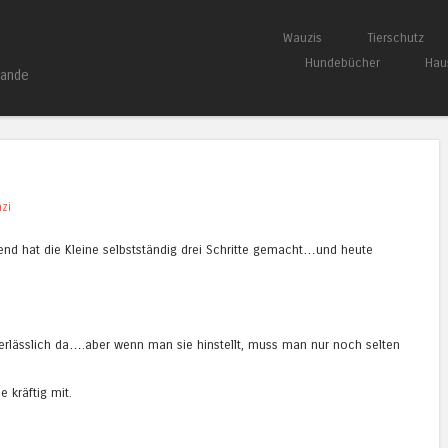
Springe zum Inhalt
Wauzis
Tierschutz
Menü
Hundebücher
Hau
bande
azi
nd hat die Kleine selbstständig drei Schritte gemacht…und heute
 verlässlich da….aber wenn man sie hinstellt, muss man nur noch selten
 kräftig mit.