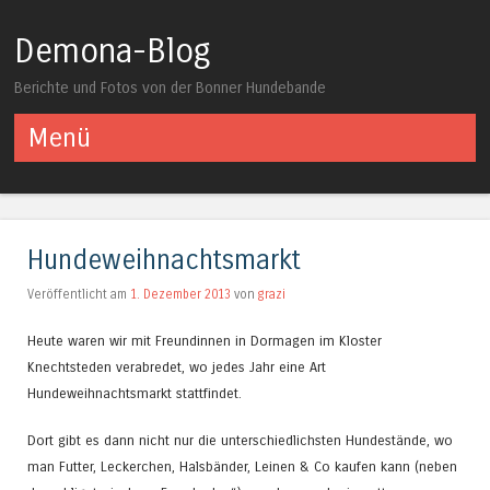
Demona-Blog
Berichte und Fotos von der Bonner Hundebande
Menü
Springe zum Inhalt
Hundeweihnachtsmarkt
Veröffentlicht am
1. Dezember 2013
von
grazi
Heute waren wir mit Freundinnen in Dormagen im Kloster
Knechtsteden verabredet, wo jedes Jahr eine Art
Hundeweihnachtsmarkt stattfindet.
Dort gibt es dann nicht nur die unterschiedlichsten Hundestände, wo
man Futter, Leckerchen, Halsbänder, Leinen & Co kaufen kann (neben