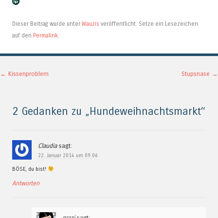
Dieser Beitrag wurde unter
Wauzis
veröffentlicht. Setze ein Lesezeichen
auf den
Permalink
.
Artikel-Navigation
←
Kissenproblem
Stupsnase
→
2 Gedanken zu „
Hundeweihnachtsmarkt
“
Claudia
sagt:
22. Januar 2014 um 09:06
BÖSE, du bist!
Antworten
grazi
sagt: