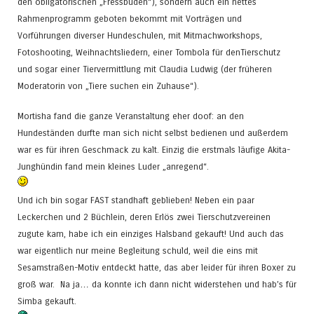
den obligatorischen „Fressbuden“), sondern auch ein nettes
Rahmenprogramm geboten bekommt mit Vorträgen und
Vorführungen diverser Hundeschulen, mit Mitmachworkshops,
Fotoshooting, Weihnachtsliedern, einer Tombola für denTierschutz
und sogar einer Tiervermittlung mit Claudia Ludwig (der früheren
Moderatorin von „Tiere suchen ein Zuhause“).
Mortisha fand die ganze Veranstaltung eher doof: an den
Hundeständen durfte man sich nicht selbst bedienen und außerdem
war es für ihren Geschmack zu kalt. Einzig die erstmals läufige Akita-
Junghündin fand mein kleines Luder „anregend“.
Und ich bin sogar FAST standhaft geblieben! Neben ein paar
Leckerchen und 2 Büchlein, deren Erlös zwei Tierschutzvereinen
zugute kam, habe ich ein einziges Halsband gekauft! Und auch das
war eigentlich nur meine Begleitung schuld, weil die eins mit
Sesamstraßen-Motiv entdeckt hatte, das aber leider für ihren Boxer zu
groß war. Na ja… da konnte ich dann nicht widerstehen und hab’s für
Simba gekauft.