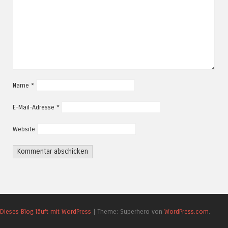
Name
*
E-Mail-Adresse
*
Website
Dieses Blog läuft mit WordPress
|
Theme: Superhero von
WordPress.com
.