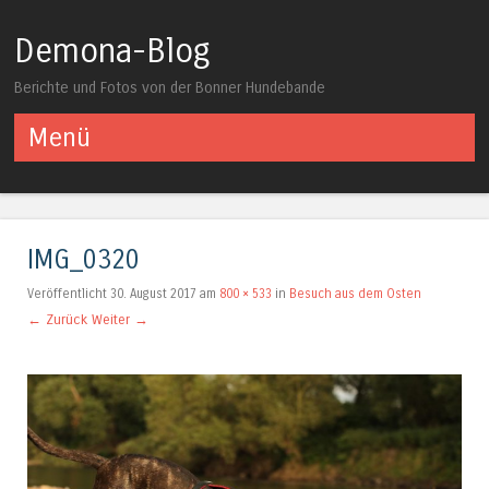
Demona-Blog
Berichte und Fotos von der Bonner Hundebande
Menü
Springe zum Inhalt
IMG_0320
Veröffentlicht
30. August 2017
am
800 × 533
in
Besuch aus dem Osten
← Zurück
Weiter →