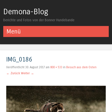
Demona-Blog
Berichte und Fotos von der Bonner Hundebande
Menü
Springe zum Inhalt
IMG_0186
Veröffentlicht
30. August 2017
am
800 × 533
in
Besuch aus dem Osten
← Zurück
Weiter →