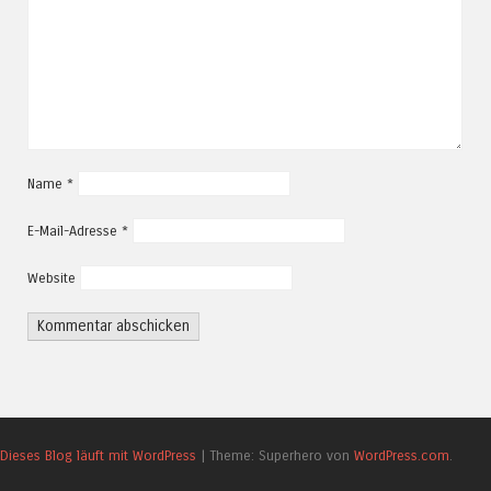
Name
*
E-Mail-Adresse
*
Website
Dieses Blog läuft mit WordPress
|
Theme: Superhero von
WordPress.com
.