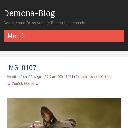
Demona-Blog
Berichte und Fotos von der Bonner Hundebande
Menü
Springe zum Inhalt
IMG_0107
Veröffentlicht
30. August 2017
am
800 × 533
in
Besuch aus dem Osten
← Zurück
Weiter →