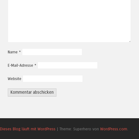
Name
*
E-Mail-Adresse
*
Website
Dieses Blog läuft mit WordPress
|
Theme: Superhero von
WordPress.com
.