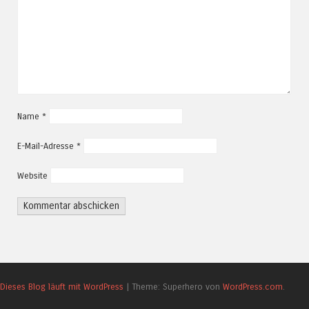
Name
*
E-Mail-Adresse
*
Website
Dieses Blog läuft mit WordPress
|
Theme: Superhero von
WordPress.com
.