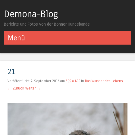
Demona-Blog
Berichte und Fotos von der Bonner Hundebande
Menü
Springe zum Inhalt
21
Veröffentlicht
4. September 2016
am
599 × 400
in
Das Wunder des Lebens
← Zurück
Weiter →