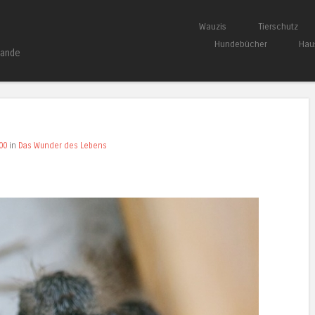
Springe zum Inhalt
Wauzis
Tierschutz
Menü
Hundebücher
Hau
bande
00
in
Das Wunder des Lebens