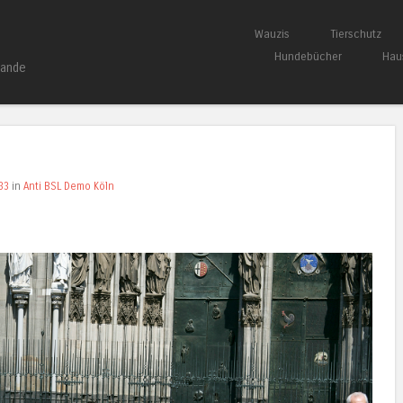
Springe zum Inhalt
Wauzis
Tierschutz
Menü
Hundebücher
Hau
bande
33
in
Anti BSL Demo Köln