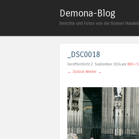
Demona-Blog
Berichte und Fotos von der Bonner Hunde
_DSC0018
Veröffentlicht
2. September 2014
am
800 × 5
← Zurück
Weiter →