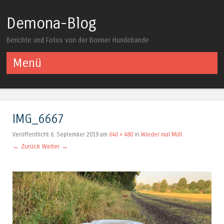
Demona-Blog
Berichte und Fotos von der Bonner Hundebande
Menü
Springe zum Inhalt
IMG_6667
Veröffentlicht
6. September 2019
am
640 × 480
in
Wieder mal Müll
← Zurück
Weiter →