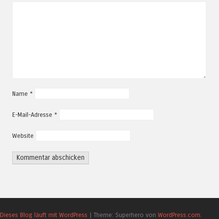
Name
*
E-Mail-Adresse
*
Website
Dieses Blog läuft mit WordPress
|
Theme: Superhero von
WordPress.com
.