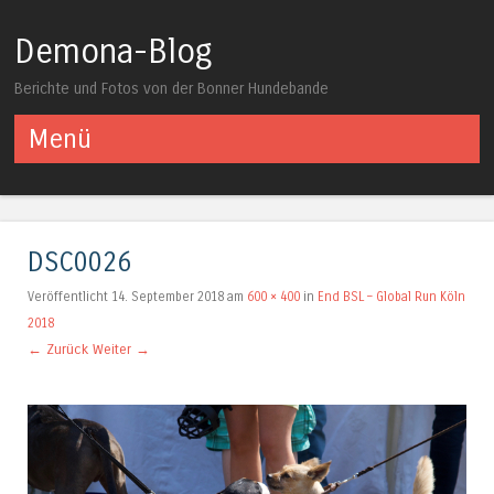
Demona-Blog
Berichte und Fotos von der Bonner Hundebande
Menü
Springe zum Inhalt
DSC0026
Veröffentlicht
14. September 2018
am
600 × 400
in
End BSL – Global Run Köln
2018
← Zurück
Weiter →