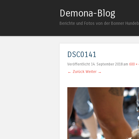
Demona-Blog
Berichte und Fotos von der Bonner Hunde
DSC0141
Veröffentlicht
14. September 2018
am
600 × 
← Zurück
Weiter →