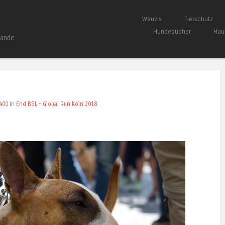
Springe zum Inhalt
Wauzis
Tierschutz
Menü
Hundebücher
Hau
bande
400
in
End BSL – Global Run Köln 2018