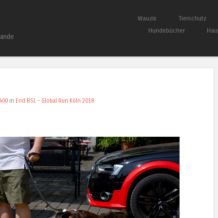
Springe zum Inhalt
Wauzis
Tierschutz
Menü
Hundebücher
Hau
bande
400
in
End BSL – Global Run Köln 2018