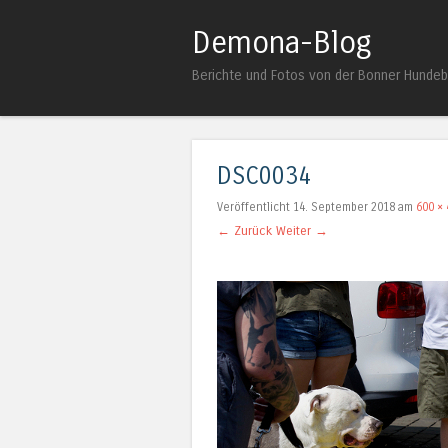
Demona-Blog
Berichte und Fotos von der Bonner Hunde
DSC0034
Veröffentlicht
14. September 2018
am
600 × 
← Zurück
Weiter →