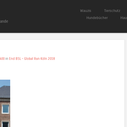
Springe zum Inhalt
Wauzis
Tierschutz
Menü
Hundebücher
Hau
bande
400
in
End BSL – Global Run Köln 2018