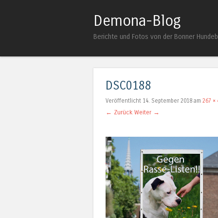
Demona-Blog
Berichte und Fotos von der Bonner Hunde
DSC0188
Veröffentlicht
14. September 2018
am
267 × 
← Zurück
Weiter →