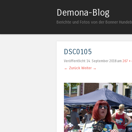
Demona-Blog
Berichte und Fotos von der Bonner Hunde
DSC0105
Veröffentlicht
14. September 2018
am
267 × 
← Zurück
Weiter →