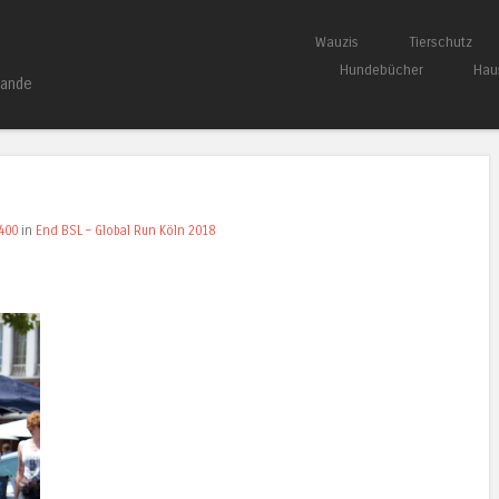
Springe zum Inhalt
Wauzis
Tierschutz
Menü
Hundebücher
Hau
bande
400
in
End BSL – Global Run Köln 2018