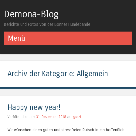
Demona-Blog
Berichte und Fotos von der Bonner Hundebande
Menü
Springe zum Inhalt
Archiv der Kategorie:
Allgemein
Happy new year!
Veröffentlicht am
31. Dezember 2018
von
grazi
Wir wünschen einen guten und stressfreien Rutsch in ein hoffentlich