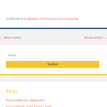
Veröffentlicht in
Allgemein
|
Hinterlasse einen Kommentar
Artikel-Navigation
←
Ältere Artikel
Neuere Artikel
→
Suchen
Blogs
Die Krawallmaus Tagebücher
Frau Fröhlichs Tante Emma Laden