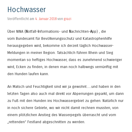
Hochwasser
Veröffentlicht am
4. Januar 2018
von
grazi
Über NINA (
N
otfall-
I
nformations- und
N
achrichten-
A
pp) , die
vom Bundesamt für Bevölkerungsschutz und Katastrophenhilfe
herausgegeben wird, bekomme ich derzeit täglich Hochwasser-
Meldungen in meiner Region. Tatsächlich führen Rhein und Sieg
momentan so heftiges Hochwasser, dass es zunehmend schwieriger
wird, Ecken zu finden, in denen man noch halbwegs vernünftig mit
den Hunden laufen kann.
An Matsch und Feuchtigkeit sind wir ja gewohnt….und haben in den
letzten Tagen also auch mal direkt vor Abperrungen geparkt, um dann
zu Fuß mit den Hunden ins Hochwassergebiet zu gehen. Natürlich nur
in noch sichere Gebiete, wo wir nicht damit rechnen mussten, von
einem plötzlichen Anstieg des Wasserpegels überrascht und vom
„rettenden“ Festland abgeschnitten zu werden.