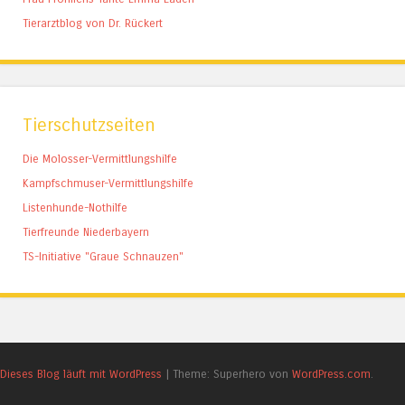
Tierarztblog von Dr. Rückert
Tierschutzseiten
Die Molosser-Vermittlungshilfe
Kampfschmuser-Vermittlungshilfe
Listenhunde-Nothilfe
Tierfreunde Niederbayern
TS-Initiative "Graue Schnauzen"
Dieses Blog läuft mit WordPress
|
Theme: Superhero von
WordPress.com
.