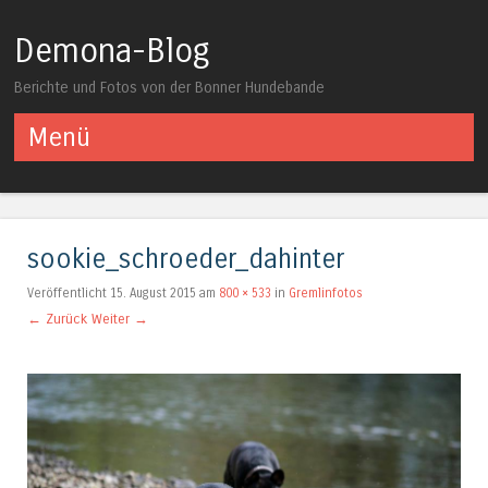
Demona-Blog
Berichte und Fotos von der Bonner Hundebande
Menü
Springe zum Inhalt
sookie_schroeder_dahinter
Veröffentlicht
15. August 2015
am
800 × 533
in
Gremlinfotos
← Zurück
Weiter →