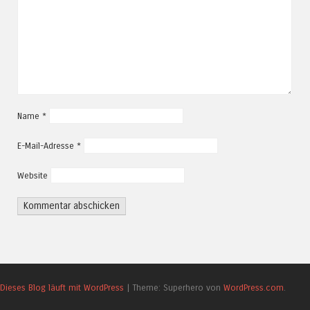
Name
*
E-Mail-Adresse
*
Website
Dieses Blog läuft mit WordPress
|
Theme: Superhero von
WordPress.com
.