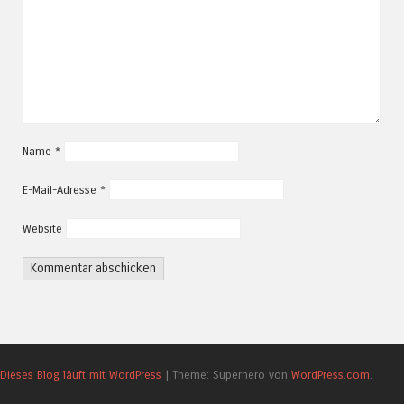
Name
*
E-Mail-Adresse
*
Website
Dieses Blog läuft mit WordPress
|
Theme: Superhero von
WordPress.com
.