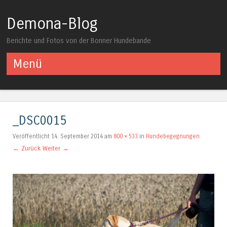
Demona-Blog
Berichte und Fotos von der Bonner Hundebande
Menü
Springe zum Inhalt
_DSC0015
Veröffentlicht
14. September 2014
am
800 × 533
in
Hundebegegnungen
← Zurück
Weiter →