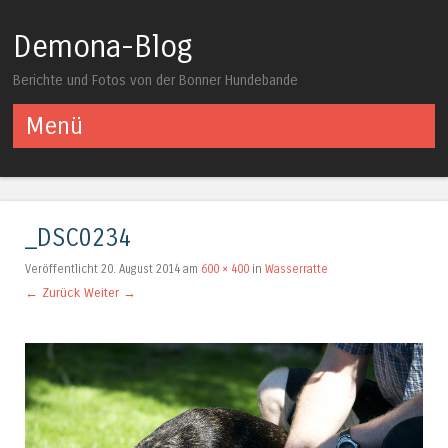
Demona-Blog
Berichte und Fotos von der Bonner Hundebande
Menü
Springe zum Inhalt
_DSC0234
Veröffentlicht
20. August 2014
am
600 × 400
in
Wasserratte
← Zurück
Weiter →