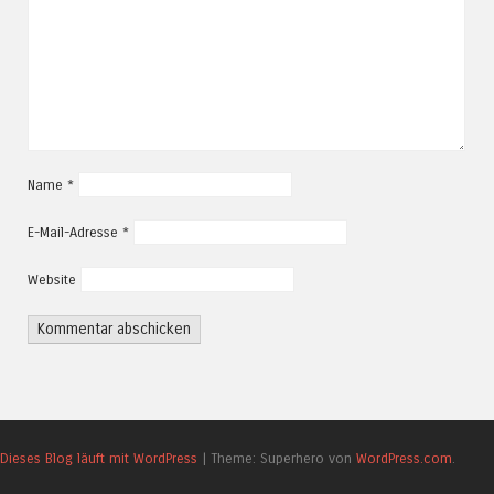
Name
*
E-Mail-Adresse
*
Website
Dieses Blog läuft mit WordPress
|
Theme: Superhero von
WordPress.com
.