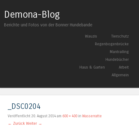
Demona-Blog
Berichte und Fotos von der Bonner Hundebande
Springe zum Inhalt
Wauzis
Tierschutz
Menü
Regenbogenbrücke
Mantrailing
Hundebücher
Haus & Garten
Arbeit
Allgemein
_DSC0204
Veröffentlicht
20. August 2014
am
600 × 400
in
Wasserratte
← Zurück
Weiter →