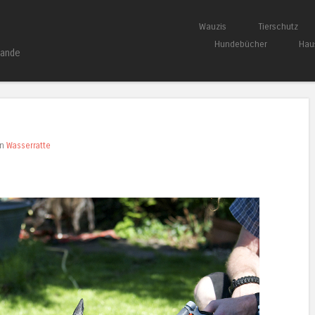
Springe zum Inhalt
Wauzis
Tierschutz
Menü
Hundebücher
Hau
bande
in
Wasserratte