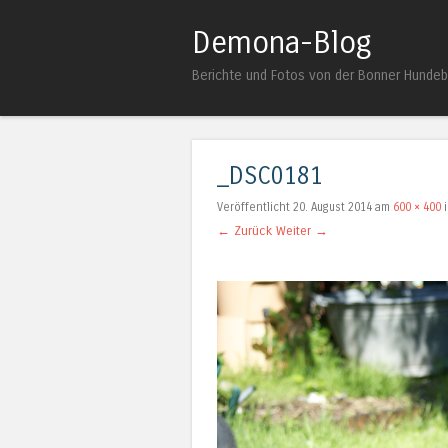
Demona-Blog
Berichte und Fotos von der Bonner Hunde
_DSC0181
Veröffentlicht
20. August 2014
am
600 × 400
← Zurück
Weiter →